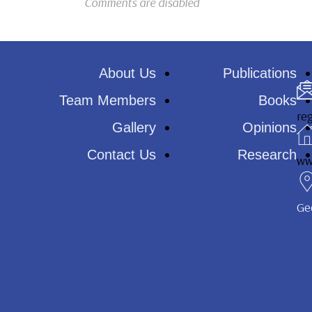
Comments are disabled
About Us
Publications
Team Members
Books
reg
Gallery
Opinions
Contact Us
Research
ww
Ge