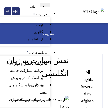
خانه
FA
EN
درباره ما
تیم ما
گالری
نشریه ها
ارتباط با ما
برنامه های ما
نقش مهارت به زبان
برنامه تحقیق و نوآوری
انگلیسی
برنامه مشارکت جامعه
All
برنامه کمک در پذیرش
Rights
همکاری با دانشگاه های
Reserve
اکتبر ۳۱, ۲۰۲۴
معتبر
d By
رهنمایی و شبکه سازی
Afghani