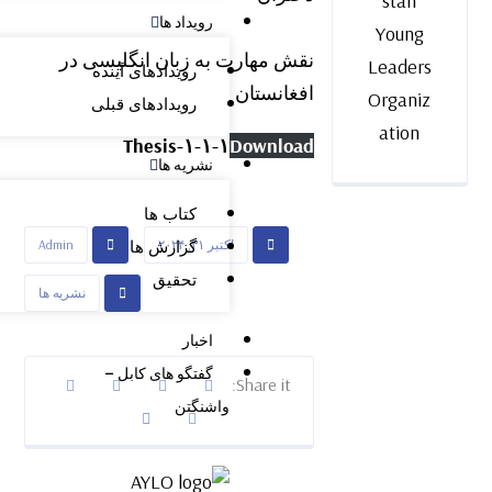
stan
رویداد ها
Young
نقش مهارت به زبان انگلیسی در
Leaders
رویدادهای آینده
افغانستان
Organiz
رویدادهای قبلی
ation
Thesis-۱-۱-۱
Download
نشریه ها
کتاب ها
اکتبر ۳۱, ۲۰۲۴
Admin
گزارش ها
تحقیق
نشریه ها
اخبار
گفتگو های کابل –
واشنگتن